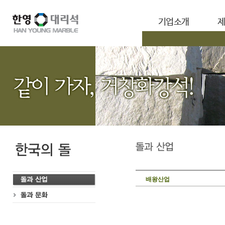
기업소개
배왕산업