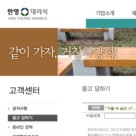
기업소개
"거울 속 낯선 나
비밀번호
유리와 대리석, 그리고 따뜻한 우
스스로에게서 빛을 꺼
통영출장샵